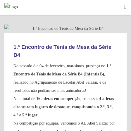
Skip
to
content
INFORMAÇÕES GERAIS
1.º Encontro de Ténis de Mesa da Série
B4
No passado dia 04 de fevereiro, marcámos presença no
1.º
Encontro de Ténis de Mesa da Série B4 (Infantis B)
,
realizado no Agrupamento de Escolas Abel Salazar, e os
resultados não podiam ser mais animadores!
Num total de
16 atletas em competição
, os nossos
4 atletas
alcançaram lugares de destaque, conquistando o 2.º, 3.º,
4.º e 5.º lugar
.
Na competição por equipas, vencemos o AE Abel Salazar por