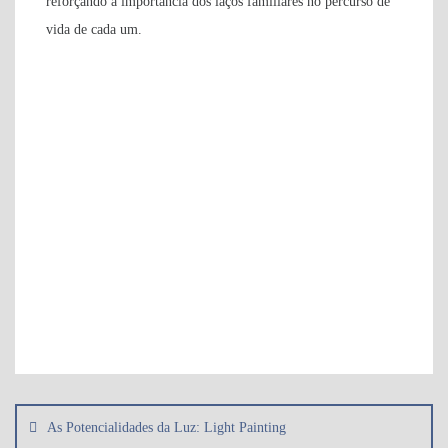
reforçando a importância dos laços familiares no percurso de
vida de cada um.
Navegação
de
As Potencialidades da Luz: Light Painting
artigos