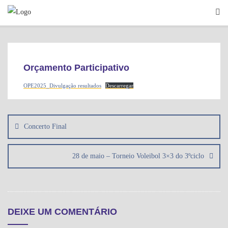
Skip
to
content
Orçamento Participativo
OPE2025_Divulgação resultados
Descarregar
Navegação
de
Concerto Final
artigos
28 de maio – Torneio Voleibol 3×3 do 3ºciclo
DEIXE UM COMENTÁRIO