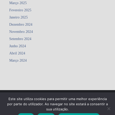
Março 2025
Fevereiro 2025
Janeiro 2025
Dezembro 2024
Novembro 2024
Setembro 2024
Junho 2024
Abril 2024
Março 2024
Este site utiliza cookies para permitir uma melhor experiência
Copyright ©2026 Agrupamento de Escolas Matosinhos . All rights
por parte do utilizador. Ao navegar no site estará a consentir a
reserved.
Powered by
WordPress
&
Designed by
Bizberg Themes
sua utilização.