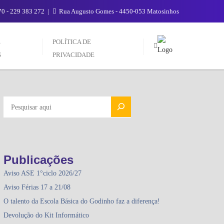
0 - 229 383 272
Rua Augusto Gomes - 4450-053 Matosinhos
E
POLÍTICA DE
S
PRIVACIDADE
PESQUISAR
Publicações
Aviso ASE 1°ciclo 2026/27
Aviso Férias 17 a 21/08
O talento da Escola Básica do Godinho faz a diferença!
Devolução do Kit Informático