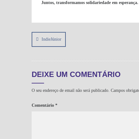
Juntos, transformamos solidariedade em esperança.
Navegação
de
IndieJúnior
artigos
DEIXE UM COMENTÁRIO
O seu endereço de email não será publicado.
Campos obrigat
Comentário
*