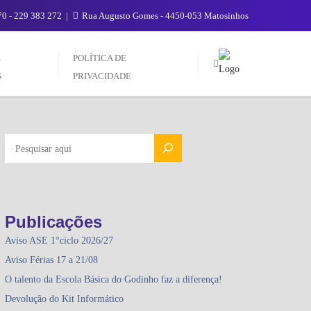
0 - 229 383 272
Rua Augusto Gomes - 4450-053 Matosinhos
E
POLÍTICA DE
S
PRIVACIDADE
PESQUISAR
Publicações
Aviso ASE 1°ciclo 2026/27
Aviso Férias 17 a 21/08
O talento da Escola Básica do Godinho faz a diferença!
Devolução do Kit Informático