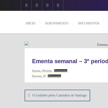
Skip
to
content
INÍCIO
AGRUPAMENTO
DOCUMENTOS
INFORMAÇÕES GERAIS
Ementa semanal – 3º perío
Ementa_3Período
Descarregar
Ementas_1P
Descarregar
Navegação
de
O Godinho pelos Caminhos de Santiago
artigos