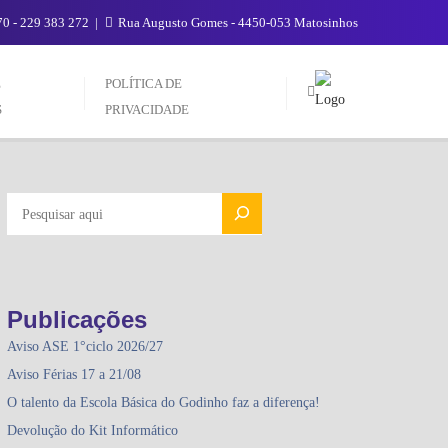
0 - 229 383 272
Rua Augusto Gomes - 4450-053 Matosinhos
E
POLÍTICA DE
S
PRIVACIDADE
PESQUISAR
Publicações
Aviso ASE 1°ciclo 2026/27
Aviso Férias 17 a 21/08
O talento da Escola Básica do Godinho faz a diferença!
Devolução do Kit Informático