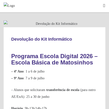
Skip
to
content
INFORMAÇÕES GERAIS
Devolução do Kit Informático
Programa Escola Digital 2026 –
Escola Básica de Matosinhos
– 4º Ano
: 1 a 6 de julho
– 9º Ano
: 7 a 9 de julho
– Alunos que solicitaram
transferência de escola
(para outro
AE/EnA): 25 a 30 de junho
Horário
: 9h-13h/14h-17h