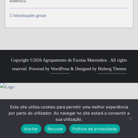
alfabética.
Informações gerais
Copyright ©2026 Agrupamento de Escolas Matosinhos . All rights
reserved.
Powered by
WordPress
&
Designed by
Bizberg Themes
Este site utiliza cookies para permitir uma melhor experiência
por parte do utilizador. Ao navegar no site estará a consentir a
sua utilização.
Aceitar
Recusar
Política de privacidade